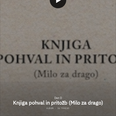
Dan D
Knjiga pohval in pritožb (Milo za drago)
ALBUM
·
16 TRACKS